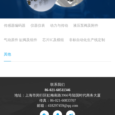
传感器编码器
仪器仪表
动力与传动
液压泵阀及附件
气动原件 缸阀及组件
芯片IC及模组
非标自动化生产线定制
其他
联系我们
86-021-60511346
地址：上海市闵行区虹梅南路3966号陆国时代商务大厦
传真：86-021-60833707
邮箱：418297459@qq.com